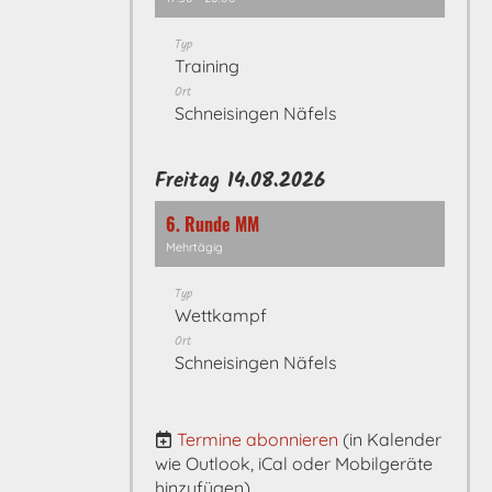
Typ
Training
Ort
Schneisingen Näfels
Freitag 14.08.2026
6. Runde MM
Mehrtägig
Typ
Wettkampf
Ort
Schneisingen Näfels
Termine abonnieren
(in Kalender
wie Outlook, iCal oder Mobilgeräte
hinzufügen)