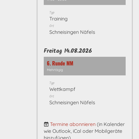
Typ
Training
Ort
Schneisingen Näfels
Freitag 14.08.2026
6. Runde MM
Mehrtägig
Typ
Wettkampf
Ort
Schneisingen Näfels
Termine abonnieren
(in Kalender
wie Outlook, iCal oder Mobilgeräte
hinzufügen)