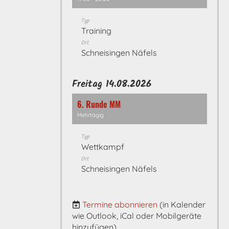
Typ
Training
Ort
Schneisingen Näfels
Freitag 14.08.2026
6. Runde MM
Mehrtägig
Typ
Wettkampf
Ort
Schneisingen Näfels
Termine abonnieren
(in Kalender
wie Outlook, iCal oder Mobilgeräte
hinzufügen)