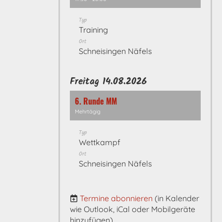
Typ
Training
Ort
Schneisingen Näfels
Freitag 14.08.2026
6. Runde MM
Mehrtägig
Typ
Wettkampf
Ort
Schneisingen Näfels
Termine abonnieren
(in Kalender
wie Outlook, iCal oder Mobilgeräte
hinzufügen)