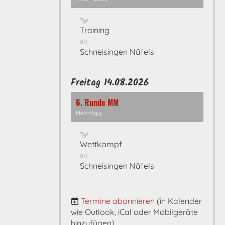
Typ
Training
Ort
Schneisingen Näfels
Freitag 14.08.2026
6. Runde MM
Mehrtägig
Typ
Wettkampf
Ort
Schneisingen Näfels
Termine abonnieren
(in Kalender
wie Outlook, iCal oder Mobilgeräte
hinzufügen)