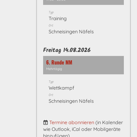
Typ
Training
Ort
Schneisingen Näfels
Freitag 14.08.2026
6. Runde MM
Mehrtägig
Typ
Wettkampf
Ort
Schneisingen Näfels
Termine abonnieren
(in Kalender
wie Outlook, iCal oder Mobilgeräte
hinzufügen)