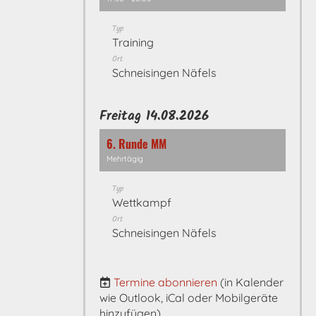
Typ
Training
Ort
Schneisingen Näfels
Freitag 14.08.2026
6. Runde MM
Mehrtägig
Typ
Wettkampf
Ort
Schneisingen Näfels
Termine abonnieren
(in Kalender
wie Outlook, iCal oder Mobilgeräte
hinzufügen)