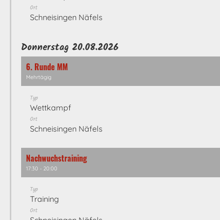
Ort
Schneisingen Näfels
Donnerstag 20.08.2026
6. Runde MM
Mehrtägig
Typ
Wettkampf
Ort
Schneisingen Näfels
Nachwuchstraining
17:30 - 20:00
Typ
Training
Ort