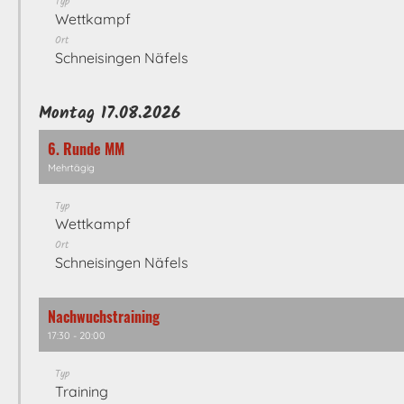
Typ
Wettkampf
Ort
Schneisingen Näfels
Montag 17.08.2026
6. Runde MM
Mehrtägig
Typ
Wettkampf
Ort
Schneisingen Näfels
Nachwuchstraining
17:30 - 20:00
Typ
Training