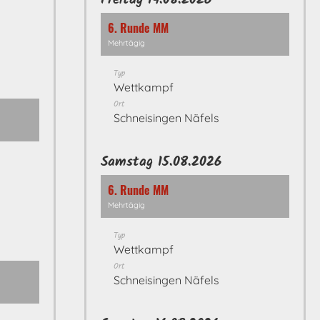
Freitag 14.08.2026
6. Runde MM
Mehrtägig
Typ
Wettkampf
Ort
Schneisingen Näfels
Samstag 15.08.2026
6. Runde MM
Mehrtägig
Typ
Wettkampf
Ort
Schneisingen Näfels