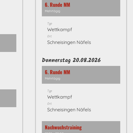
6. Runde MM
Mehrtägig
Typ
Wettkampf
Ort
Schneisingen Näfels
Donnerstag 20.08.2026
6. Runde MM
Mehrtägig
Typ
Wettkampf
Ort
Schneisingen Näfels
Nachwuchstraining