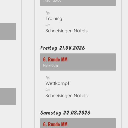
17:30 - 20:00
Typ
Training
Ort
Schneisingen Näfels
Freitag 21.08.2026
6. Runde MM
Mehrtägig
Typ
Wettkampf
Ort
Schneisingen Näfels
Samstag 22.08.2026
6. Runde MM