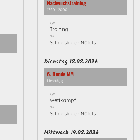
Nachwuchstraining
17:30 - 20:00
Typ
Training
Ort
Schneisingen Näfels
Dienstag 18.08.2026
6. Runde MM
Mehrtägig
Typ
Wettkampf
Ort
Schneisingen Näfels
Mittwoch 19.08.2026