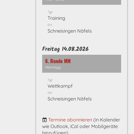
Typ
Training
Ort
Schneisingen Näfels
Freitag 14.08.2026
6. Runde MM
Mehrtägig
Typ
Wettkampf
Ort
Schneisingen Näfels
Termine abonnieren
(in Kalender
wie Outlook, iCal oder Mobilgeräte
hinzufügen)