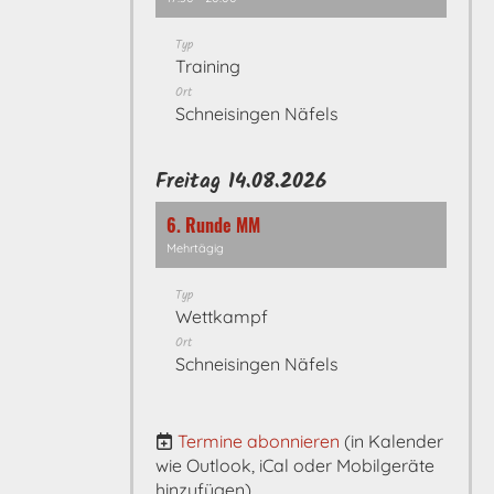
Typ
Training
Ort
Schneisingen Näfels
Freitag 14.08.2026
6. Runde MM
Mehrtägig
Typ
Wettkampf
Ort
Schneisingen Näfels
Termine abonnieren
(in Kalender
wie Outlook, iCal oder Mobilgeräte
hinzufügen)