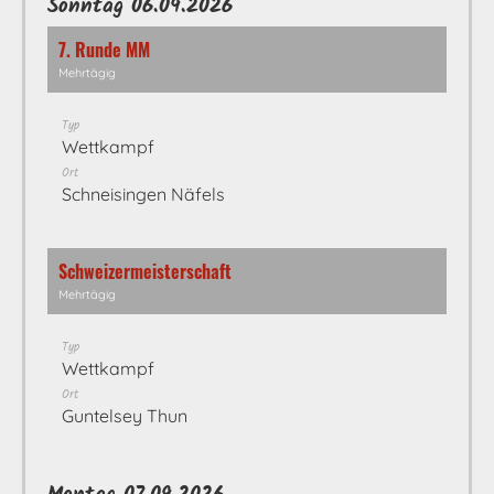
Sonntag 06.09.2026
7. Runde MM
Mehrtägig
Typ
Wettkampf
Ort
Schneisingen Näfels
Schweizermeisterschaft
Mehrtägig
Typ
Wettkampf
Ort
Guntelsey Thun