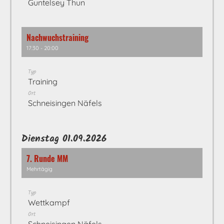
Guntelsey Thun
Nachwuchstraining
17:30 - 20:00
Typ
Training
Ort
Schneisingen Näfels
Dienstag 01.09.2026
7. Runde MM
Mehrtägig
Typ
Wettkampf
Ort