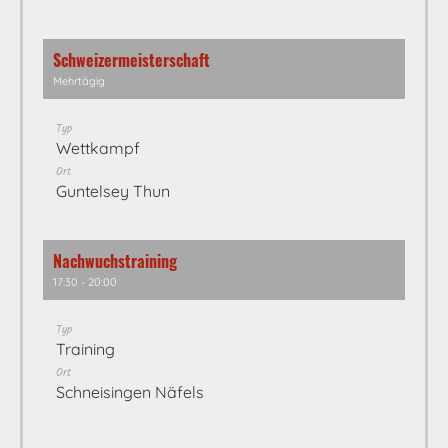
Schweizermeisterschaft
Mehrtägig
Typ
Wettkampf
Ort
Guntelsey Thun
Nachwuchstraining
17:30 - 20:00
Typ
Training
Ort
Schneisingen Näfels