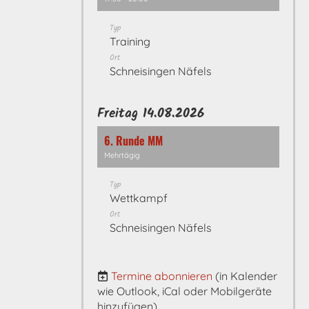
Typ
Training
Ort
Schneisingen Näfels
Freitag 14.08.2026
6. Runde MM
Mehrtägig
Typ
Wettkampf
Ort
Schneisingen Näfels
Termine abonnieren
(in Kalender
wie Outlook, iCal oder Mobilgeräte
hinzufügen)