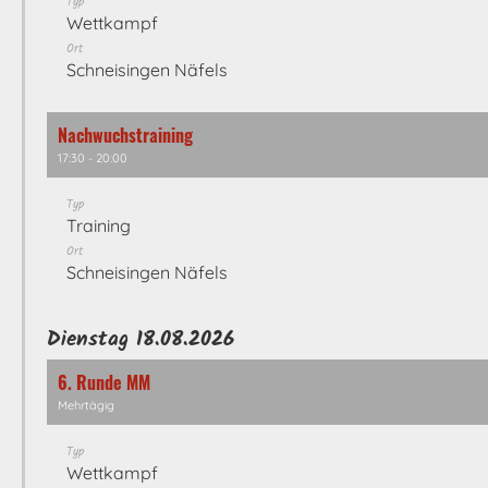
Typ
Wettkampf
Ort
Schneisingen Näfels
Nachwuchstraining
17:30 - 20:00
Typ
Training
Ort
Schneisingen Näfels
Dienstag 18.08.2026
6. Runde MM
Mehrtägig
Typ
Wettkampf