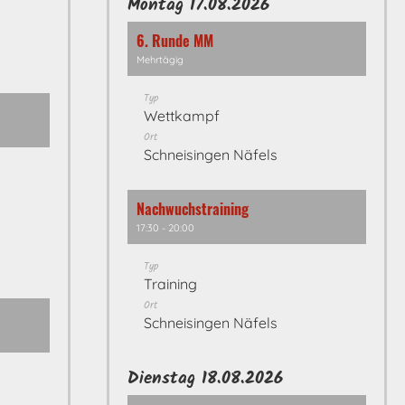
Montag 17.08.2026
6. Runde MM
Mehrtägig
Typ
Wettkampf
Ort
Schneisingen Näfels
Nachwuchstraining
17:30 - 20:00
Typ
Training
Ort
Schneisingen Näfels
Dienstag 18.08.2026