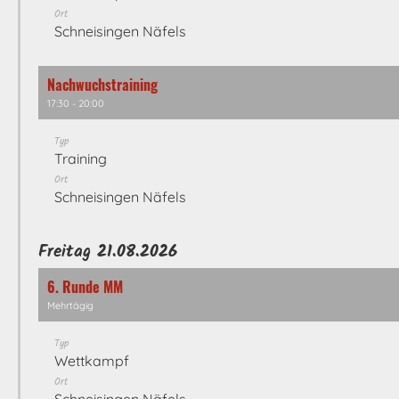
Ort
Schneisingen Näfels
Nachwuchstraining
17:30 - 20:00
Typ
Training
Ort
Schneisingen Näfels
Freitag 21.08.2026
6. Runde MM
Mehrtägig
Typ
Wettkampf
Ort