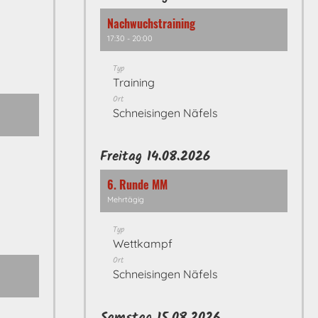
Nachwuchstraining
17:30 - 20:00
Typ
Training
Ort
Schneisingen Näfels
Freitag 14.08.2026
6. Runde MM
Mehrtägig
Typ
Wettkampf
Ort
Schneisingen Näfels