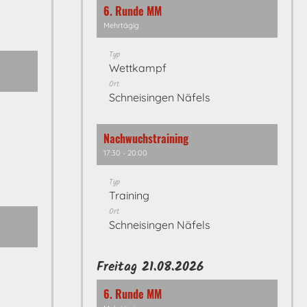
6. Runde MM
Mehrtägig
Typ
Wettkampf
Ort
Schneisingen Näfels
Nachwuchstraining
17:30 - 20:00
Typ
Training
Ort
Schneisingen Näfels
Freitag 21.08.2026
6. Runde MM