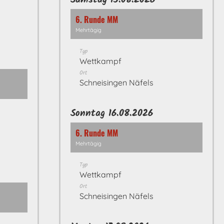
Samstag 15.08.2026
6. Runde MM
Mehrtägig
Typ
Wettkampf
Ort
Schneisingen Näfels
Sonntag 16.08.2026
6. Runde MM
Mehrtägig
Typ
Wettkampf
Ort
Schneisingen Näfels