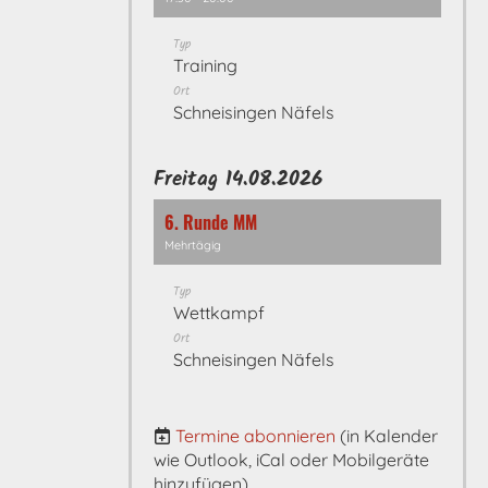
Typ
Training
Ort
Schneisingen Näfels
Freitag 14.08.2026
6. Runde MM
Mehrtägig
Typ
Wettkampf
Ort
Schneisingen Näfels
Termine abonnieren
(in Kalender
wie Outlook, iCal oder Mobilgeräte
hinzufügen)