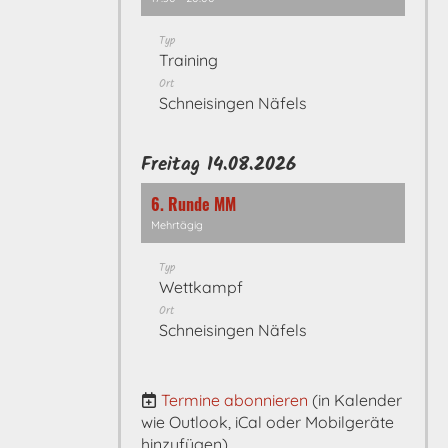
Typ
Training
Ort
Schneisingen Näfels
Freitag 14.08.2026
6. Runde MM
Mehrtägig
Typ
Wettkampf
Ort
Schneisingen Näfels
Termine abonnieren
(in Kalender
wie Outlook, iCal oder Mobilgeräte
hinzufügen)