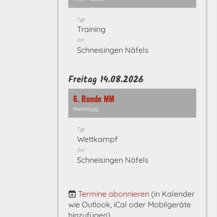
Typ
Training
Ort
Schneisingen Näfels
Freitag 14.08.2026
6. Runde MM
Mehrtägig
Typ
Wettkampf
Ort
Schneisingen Näfels
Termine abonnieren
(in Kalender
wie Outlook, iCal oder Mobilgeräte
hinzufügen)