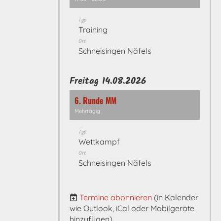
Typ
Training
Ort
Schneisingen Näfels
Freitag 14.08.2026
6. Runde MM
Mehrtägig
Typ
Wettkampf
Ort
Schneisingen Näfels
Termine abonnieren
(in Kalender
wie Outlook, iCal oder Mobilgeräte
hinzufügen)