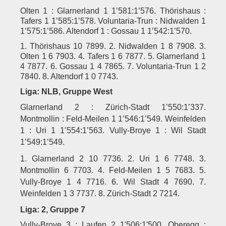
Olten 1 : Glarnerland 1 1’581:1’576. Thörishaus :
Tafers 1 1’585:1’578. Voluntaria-Trun : Nidwalden 1
1’575:1’586. Altendorf 1 : Gossau 1 1’542:1’570.
1. Thörishaus 10 7899. 2. Nidwalden 1 8 7908. 3.
Olten 1 6 7903. 4. Tafers 1 6 7877. 5. Glarnerland 1
4 7877. 6. Gossau 1 4 7865. 7. Voluntaria-Trun 1 2
7840. 8. Altendorf 1 0 7743.
Liga: NLB, Gruppe West
Glarnerland 2 : Zürich-Stadt 1’550:1’337.
Montmollin : Feld-Meilen 1 1’546:1’549. Weinfelden
1 : Uri 1 1’554:1’563. Vully-Broye 1 : Wil Stadt
1’549:1’549.
1. Glarnerland 2 10 7736. 2. Uri 1 6 7748. 3.
Montmollin 6 7703. 4. Feld-Meilen 1 5 7683. 5.
Vully-Broye 1 4 7716. 6. Wil Stadt 4 7690. 7.
Weinfelden 1 3 7737. 8. Zürich-Stadt 2 7214.
Liga: 2, Gruppe 7
Vully-Broye 3 : Laufen 2 1'506:1'500.
Oberegg :