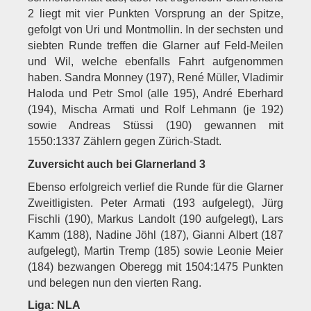
2 liegt mit vier Punkten Vorsprung an der Spitze,
gefolgt von Uri und Montmollin. In der sechsten und
siebten Runde treffen die Glarner auf Feld-Meilen
und Wil, welche ebenfalls Fahrt aufgenommen
haben. Sandra Monney (197), René Müller, Vladimir
Haloda und Petr Smol (alle 195), André Eberhard
(194), Mischa Armati und Rolf Lehmann (je 192)
sowie Andreas Stüssi (190) gewannen mit
1550:1337 Zählern gegen Zürich-Stadt.
Zuversicht auch bei Glarnerland 3
Ebenso erfolgreich verlief die Runde für die Glarner
Zweitligisten. Peter Armati (193 aufgelegt), Jürg
Fischli (190), Markus Landolt (190 aufgelegt), Lars
Kamm (188), Nadine Jöhl (187), Gianni Albert (187
aufgelegt), Martin Tremp (185) sowie Leonie Meier
(184) bezwangen Oberegg mit 1504:1475 Punkten
und belegen nun den vierten Rang.
Liga: NLA