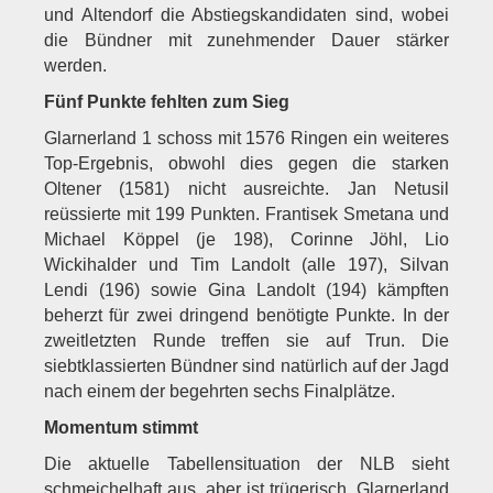
und Altendorf die Abstiegskandidaten sind, wobei
die Bündner mit zunehmender Dauer stärker
werden.
Fünf Punkte fehlten zum Sieg
Glarnerland 1 schoss mit 1576 Ringen ein weiteres
Top-Ergebnis, obwohl dies gegen die starken
Oltener (1581) nicht ausreichte. Jan Netusil
reüssierte mit 199 Punkten. Frantisek Smetana und
Michael Köppel (je 198), Corinne Jöhl, Lio
Wickihalder und Tim Landolt (alle 197), Silvan
Lendi (196) sowie Gina Landolt (194) kämpften
beherzt für zwei dringend benötigte Punkte. In der
zweitletzten Runde treffen sie auf Trun. Die
siebtklassierten Bündner sind natürlich auf der Jagd
nach einem der begehrten sechs Finalplätze.
Momentum stimmt
Die aktuelle Tabellensituation der NLB sieht
schmeichelhaft aus, aber ist trügerisch. Glarnerland