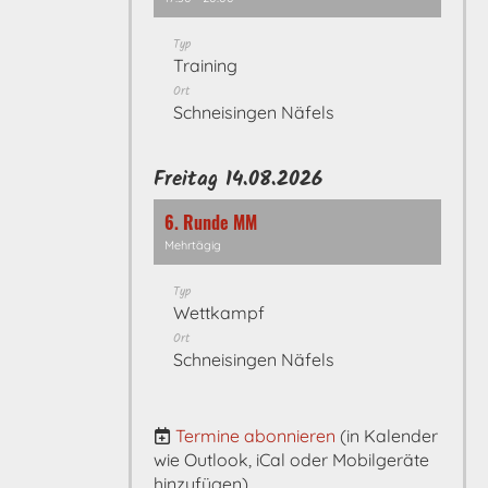
Typ
Training
Ort
Schneisingen Näfels
Freitag 14.08.2026
6. Runde MM
Mehrtägig
Typ
Wettkampf
Ort
Schneisingen Näfels
Termine abonnieren
(in Kalender
wie Outlook, iCal oder Mobilgeräte
hinzufügen)