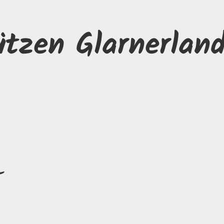
ützen Glarnerlan
L