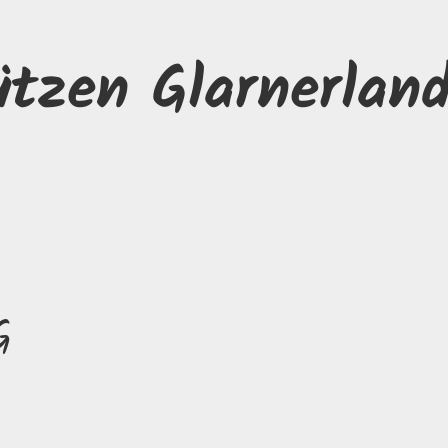
ützen Glarnerlan
G